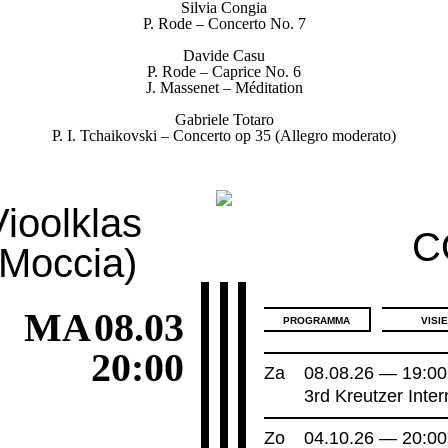
Silvia
Congia
P. Rode – Concerto
No. 7
Davide
Casu
P. Rode
– Caprice No.
6
J. Massenet –
Méditation
Gabriele
Totaro
P. I. Tchaikovski – Concerto op 35
(Allegro moderato)
oolklas
C
 Moccia)
MA
08.03
PROGRAMMA
VISI
20:00
Za
08.08.26 — 19:00
3rd Kreutzer Inte
Zo
04.10.26 — 20:00